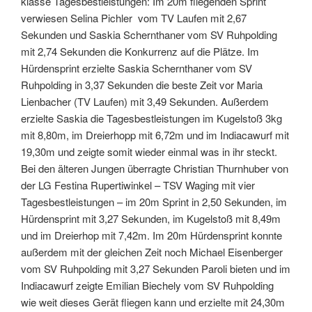
klasse Tagesbestleistungen: Im 20m fliegenden Sprint
verwiesen Selina Pichler vom TV Laufen mit 2,67
Sekunden und Saskia Schernthaner vom SV Ruhpolding
mit 2,74 Sekunden die Konkurrenz auf die Plätze. Im
Hürdensprint erzielte Saskia Schernthaner vom SV
Ruhpolding in 3,37 Sekunden die beste Zeit vor Maria
Lienbacher (TV Laufen) mit 3,49 Sekunden. Außerdem
erzielte Saskia die Tagesbestleistungen im Kugelstoß 3kg
mit 8,80m, im Dreierhopp mit 6,72m und im Indiacawurf mit
19,30m und zeigte somit wieder einmal was in ihr steckt.
Bei den älteren Jungen überragte Christian Thurnhuber von
der LG Festina Rupertiwinkel – TSV Waging mit vier
Tagesbestleistungen – im 20m Sprint in 2,50 Sekunden, im
Hürdensprint mit 3,27 Sekunden, im Kugelstoß mit 8,49m
und im Dreierhop mit 7,42m. Im 20m Hürdensprint konnte
außerdem mit der gleichen Zeit noch Michael Eisenberger
vom SV Ruhpolding mit 3,27 Sekunden Paroli bieten und im
Indiacawurf zeigte Emilian Biechely vom SV Ruhpolding
wie weit dieses Gerät fliegen kann und erzielte mit 24,30m