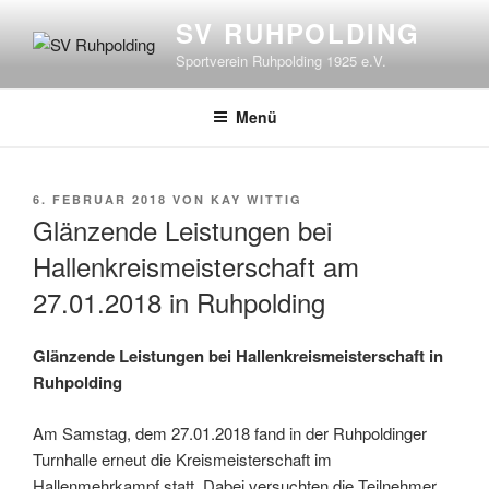
Zum
SV RUHPOLDING
Inhalt
Sportverein Ruhpolding 1925 e.V.
springen
Menü
VERÖFFENTLICHT
6. FEBRUAR 2018
VON
KAY WITTIG
AM
Glänzende Leistungen bei
Hallenkreismeisterschaft am
27.01.2018 in Ruhpolding
Glänzende Leistungen bei Hallenkreismeisterschaft in
Ruhpolding
Am Samstag, dem 27.01.2018 fand in der Ruhpoldinger
Turnhalle erneut die Kreismeisterschaft im
Hallenmehrkampf statt. Dabei versuchten die Teilnehmer