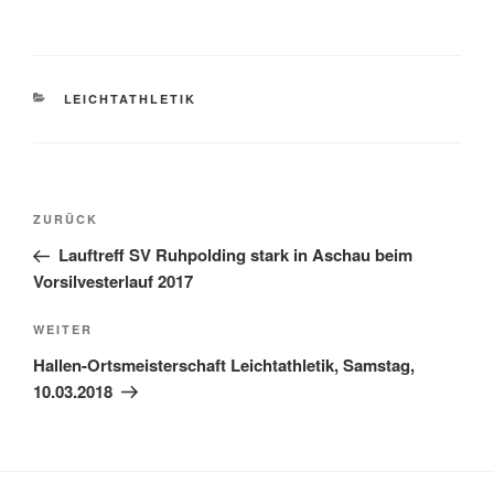
KATEGORIEN
LEICHTATHLETIK
Beitragsnavigation
Vorheriger
ZURÜCK
Beitrag
Lauftreff SV Ruhpolding stark in Aschau beim
Vorsilvesterlauf 2017
Nächster
WEITER
Beitrag
Hallen-Ortsmeisterschaft Leichtathletik, Samstag,
10.03.2018