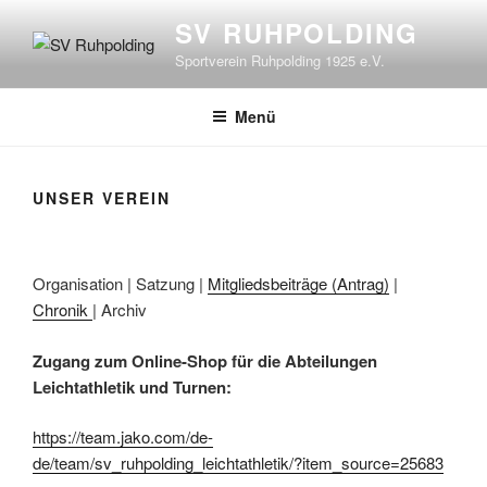
Zum
SV RUHPOLDING
Inhalt
Sportverein Ruhpolding 1925 e.V.
springen
Menü
UNSER VEREIN
Organisation | Satzung |
Mitgliedsbeiträge (Antrag)
|
Chronik
| Archiv
Zugang zum Online-Shop für die Abteilungen
Leichtathletik und Turnen:
https://team.jako.com/de-
de/team/sv_ruhpolding_leichtathletik/?item_source=25683