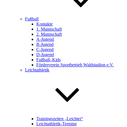
Fußball
Kontakte
1. Mannschaft
2. Mannschaft
A-Jugend
B-Jugend
C-Jugend
D-Jugend
Fußball–Kids
Förderverein Sportbetrieb Waldstadion e.V.
Leichtathletik
Trainingszeiten „Leichtei“
Leichtathletik-Termine