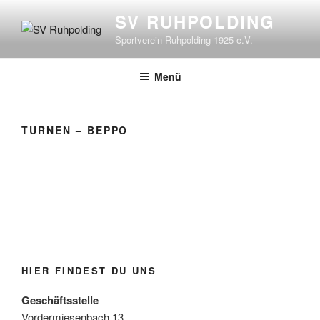
Zum
SV RUHPOLDING
Inhalt
Sportverein Ruhpolding 1925 e.V.
springen
Menü
TURNEN – BEPPO
HIER FINDEST DU UNS
Geschäftsstelle
Vordermiesenbach 13