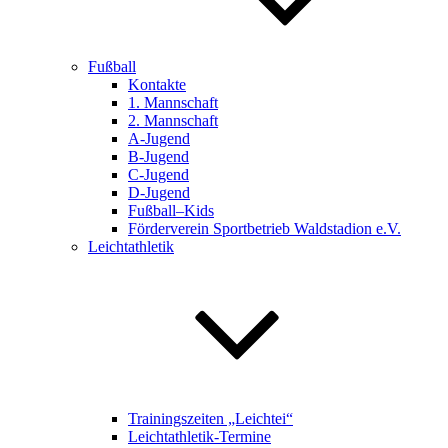
Fußball
Kontakte
1. Mannschaft
2. Mannschaft
A-Jugend
B-Jugend
C-Jugend
D-Jugend
Fußball–Kids
Förderverein Sportbetrieb Waldstadion e.V.
Leichtathletik
Trainingszeiten „Leichtei“
Leichtathletik-Termine