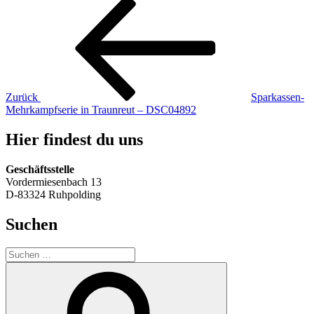
Beitragsnavigation
Vorheriger
Beitrag
Zurück
Sparkassen-
Mehrkampfserie in Traunreut – DSC04892
Hier findest du uns
Geschäftsstelle
Vordermiesenbach 13
D-83324 Ruhpolding
Suchen
Suche
nach:
Suchen