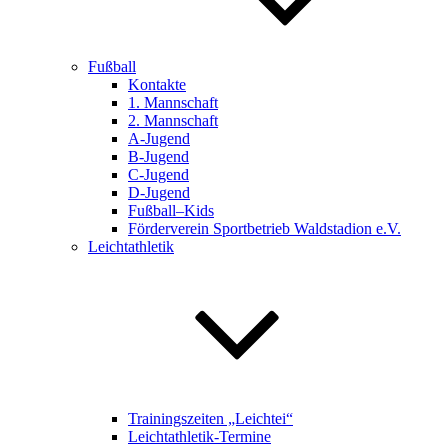
Fußball
Kontakte
1. Mannschaft
2. Mannschaft
A-Jugend
B-Jugend
C-Jugend
D-Jugend
Fußball–Kids
Förderverein Sportbetrieb Waldstadion e.V.
Leichtathletik
Trainingszeiten „Leichtei“
Leichtathletik-Termine